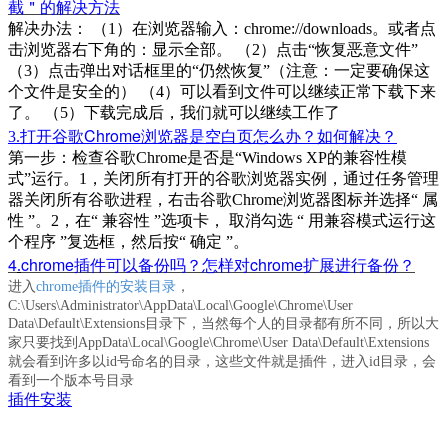
截＂的解决方法
解决办法：
（1）在浏览器输入：chrome://downloads。或者点
击浏览器右下角的：显示全部。
（2）点击“恢复恶意文件”
（3）点击弹出对话框里的“仍然恢复”（注意：一定要确保这
个文件是安全的）
（4）可以看到文件可以继续正常下载下来
了。
（5）下载完成后，我们就可以继续工作了
打开谷歌Chrome浏览器是空白页怎么办？如何解决？
3.
第一步：检查谷歌Chrome是否是“Windows XP的兼容性模
式”运行。1，关闭所有打开的谷歌浏览器实例，通过任务管理
器关闭所有谷歌进程，右击谷歌Chrome浏览器图标并选择“ 属
性 ”。2，在“ 兼容性 ”选项卡， 取消勾选 “ 用兼容模式运行这
个程序 ”复选框，然后按“ 确定 ”。
4
chrome插件可以备份吗？怎样对chrome扩展进行备份？
.
进入
chrome插件的安装目录
，
C:\Users\Administrator\AppData\Local\Google\Chrome\User
Data\Default\Extensions目录下，当然每个人的目录都有所不同，所以大
家只要找到
AppData\Local\Google\Chrome\User Data\Default\Extensions
就
会看到许多以id
号命名的目录，这些文件就是插件，进入id目录，会
看到一个版本号目录
插件安装