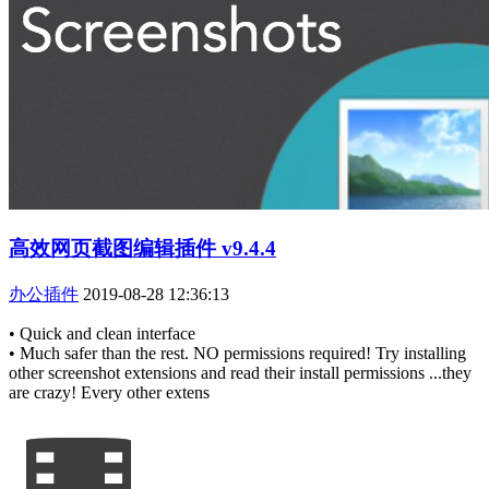
高效网页截图编辑插件 v9.4.4
办公插件
2019-08-28 12:36:13
• Quick and clean interface
• Much safer than the rest. NO permissions required! Try installing
other screenshot extensions and read their install permissions ...they
are crazy! Every other extens