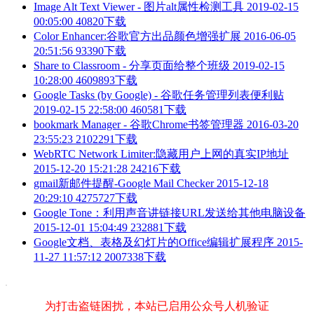
Image Alt Text Viewer - 图片alt属性检测工具
2019-02-15
00:05:00
40820下载
Color Enhancer:谷歌官方出品颜色增强扩展
2016-06-05
20:51:56
93390下载
Share to Classroom - 分享页面给整个班级
2019-02-15
10:28:00
4609893下载
Google Tasks (by Google) - 谷歌任务管理列表便利贴
2019-02-15 22:58:00
460581下载
bookmark Manager - 谷歌Chrome书签管理器
2016-03-20
23:55:23
2102291下载
WebRTC Network Limiter:隐藏用户上网的真实IP地址
2015-12-20 15:21:28
24216下载
gmail新邮件提醒-Google Mail Checker
2015-12-18
20:29:10
4275727下载
Google Tone：利用声音讲链接URL发送给其他电脑设备
2015-12-01 15:04:49
232881下载
Google文档、表格及幻灯片的Office编辑扩展程序
2015-
11-27 11:57:12
2007338下载
为打击盗链困扰，本站已启用公众号人机验证