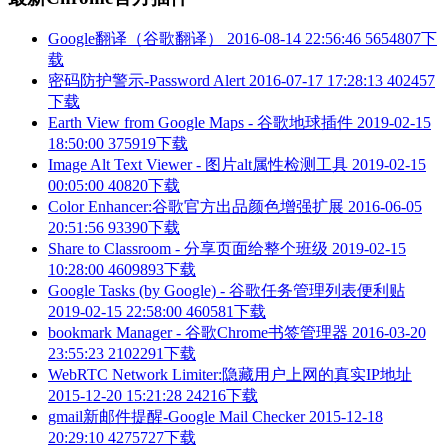
Google翻译（谷歌翻译）
2016-08-14 22:56:46
5654807下
载
密码防护警示-Password Alert
2016-07-17 17:28:13
402457
下载
Earth View from Google Maps - 谷歌地球插件
2019-02-15
18:50:00
375919下载
Image Alt Text Viewer - 图片alt属性检测工具
2019-02-15
00:05:00
40820下载
Color Enhancer:谷歌官方出品颜色增强扩展
2016-06-05
20:51:56
93390下载
Share to Classroom - 分享页面给整个班级
2019-02-15
10:28:00
4609893下载
Google Tasks (by Google) - 谷歌任务管理列表便利贴
2019-02-15 22:58:00
460581下载
bookmark Manager - 谷歌Chrome书签管理器
2016-03-20
23:55:23
2102291下载
WebRTC Network Limiter:隐藏用户上网的真实IP地址
2015-12-20 15:21:28
24216下载
gmail新邮件提醒-Google Mail Checker
2015-12-18
20:29:10
4275727下载