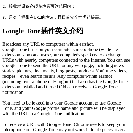
2、接收端设备必须在声音可达范围内；
3、只会广播带有URL的声波，且目前安全性尚待提高。
Google Tone插件英文介绍
Broadcast any URL to computers within earshot.
Google Tone turns on your computer's microphone (while the
extension is on) and uses your computer's speakers to exchange
URLs with nearby computers connected to the Internet. You can use
Google Tone to send the URL for any web page, including news
stories, pictures, documents, blog posts, products, YouTube videos,
recipes—even search results. Any computer within earshot
(including over a phone or Hangout) that also has the Google Tone
extension installed and turned ON can receive a Google Tone
notification.
You need to be logged into your Google account to use Google
Tone, and your Google profile name and picture will be displayed
with the URL in a Google Tone notification.
To receive a URL with Google Tone, Chrome needs to keep your
microphone on. Google Tone may not work in loud spaces, over a