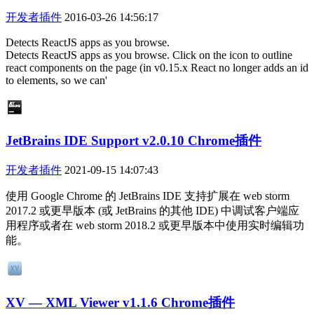
开发者插件
2016-03-26 14:56:17
Detects ReactJS apps as you browse.
Detects ReactJS apps as you browse. Click on the icon to outline
react components on the page (in v0.15.x React no longer adds an id
to elements, so we can'
JetBrains IDE Support v2.0.10 Chrome插件
开发者插件
2021-09-15 14:07:43
使用 Google Chrome 的 JetBrains IDE 支持扩展在 web storm
2017.2 或更早版本 (或 JetBrains 的其他 IDE) 中调试客户端应
用程序或者在 web storm 2018.2 或更早版本中使用实时编辑功
能。
XV — XML Viewer v1.1.6 Chrome插件