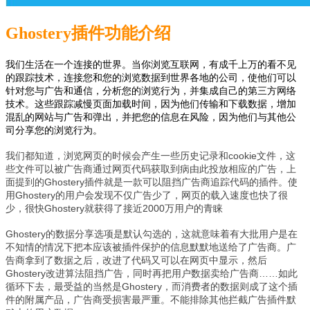
Ghostery插件功能介绍
我们生活在一个连接的世界。当你浏览互联网，有成千上万的看不见
的跟踪技术，连接您和您的浏览数据到世界各地的公司，使他们可以
针对您与广告和通信，分析您的浏览行为，并集成自己的第三方网络
技术。这些跟踪减慢页面加载时间，因为他们传输和下载数据，增加
混乱的网站与广告和弹出，并把您的信息在风险，因为他们与其他公
司分享您的浏览行为。
我们都知道，浏览网页的时候会产生一些历史记录和cookie文件，这
些文件可以被广告商通过网页代码获取到病由此投放相应的广告，上
面提到的Ghostery插件就是一款可以阻挡广告商追踪代码的插件。使
用Ghostery的用户会发现不仅广告少了，网页的载入速度也快了很
少，很快Ghostery就获得了接近2000万用户的青睐
Ghostery的数据分享选项是默认勾选的，这就意味着有大批用户是在
不知情的情况下把本应该被插件保护的信息默默地送给了广告商。广
告商拿到了数据之后，改进了代码又可以在网页中显示，然后
Ghostery改进算法阻挡广告，同时再把用户数据卖给广告商……如此
循环下去，最受益的当然是Ghostery，而消费者的数据则成了这个插
件的附属产品，广告商受损害最严重。不能排除其他拦截广告插件默