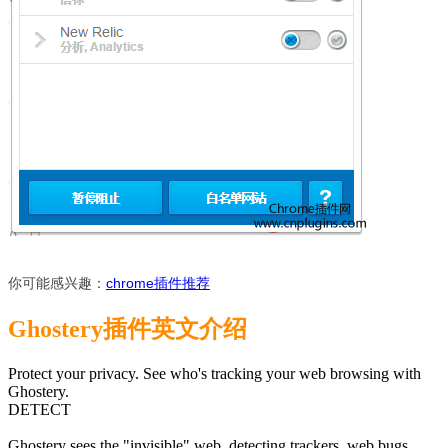
你可能感兴趣：
chrome插件推荐
Ghostery插件英文介绍
Protect your privacy. See who's tracking your web browsing with
Ghostery.
DETECT
Ghostery sees the "invisible" web, detecting trackers, web bugs,