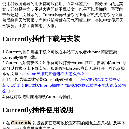
使用谷歌浏览器的朋友都可以使用。在新标签页中，部分显示的是英
文，部分是中文，不过大家即使不懂英文，也是可以看懂的，重要的
部分还是中文显示的。Currently会根据你的IP地址直接搞定你的位置，
然后给你天气预报，当你的鼠标放在天气图标上时，会以中文显示天
气状况。比如：雷阵雨、大雨。
Currently插件下载与安装
1.Currently插件哪里下载？可以在本站下方或者chrome商店搜索
Currently
插件下载。
2.
Currently
如何安装？如果你可以打开chrome商店，搜索到
Currently
就可以直接点击下载安装。如果你的chrome商店无法打开，可以参照
本站文章：
chrome应用商店也进不去怎么办？
3. 也可以选择离线安装
Currently
教程如下：
怎么在谷歌浏览器中安
装.crx扩展名的离线Chrome插件
？
如果CRX格式插件不能离线安装怎
么办
？
4.你也可以随时随地卸载
Currently
插件。
Currently插件使用说明
Currently
1.在
的设置页面还可以设置不同的颜色主题风格以及字体
颜色，一个惊喜是有中文显示。