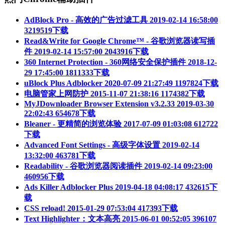
AdBlock Pro - 高效的广告过滤工具
2019-02-14 16:58:00
3219519下载
Read&Write for Google Chrome™ - 谷歌浏览器读写插
件
2019-02-14 15:57:00
2043916下载
360 Internet Protection - 360网络安全保护插件
2018-12-
29 17:45:00
1811333下载
uBlock Plus Adblocker
2020-07-09 21:27:49
1197824下载
电脑管家上网防护
2015-11-07 21:38:16
1174382下载
MyJDownloader Browser Extension v3.2.33
2019-03-30
22:02:43
654678下载
Bleaner - 更精简的浏览体验
2017-07-09 01:03:08
612722
下载
Advanced Font Settings - 高级字体设置
2019-02-14
13:32:00
463781下载
Readability - 谷歌浏览器阅读插件
2019-02-14 09:23:00
460956下载
Ads Killer Adblocker Plus
2019-04-18 04:08:17
432615下
载
CSS reload!
2015-01-29 07:53:04
417393下载
Text Highlighter：文本高亮
2015-06-01 00:52:05
396107