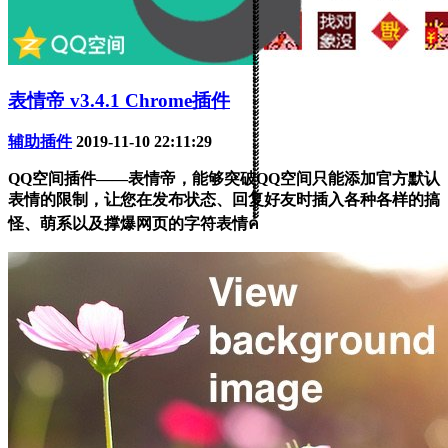
表情帝 v3.4.1 Chrome插件
辅助插件
2019-11-10 22:11:29
QQ空间插件——表情帝，能够突破QQ空间只能添加官方默认
表情的限制，让您在发布状态、回复好友时插入各种各样的搞
怪、萌系以及撑爆网页的字符表情ค้้้้้้้้้้้้้้้้้้้้้้้้้้้้้้้้้้้้้้้้้้้้้้้้้้้้้้้้้้้้้้้้้้้้้้้้้้้้้้้้้้้้้้้้้้้้้้้้้้้้้้้้้้้้้้้้้้้้้้้้้้้้้้้้้