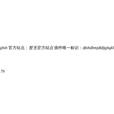
glish
官方站点：
暂无官方站点
插件唯一标识：
dfohdbmjdkfijghgk
179