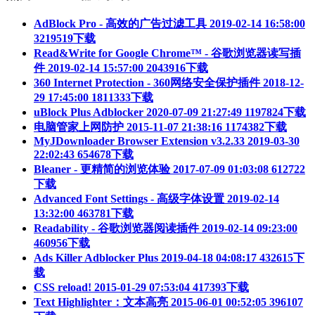
AdBlock Pro - 高效的广告过滤工具
2019-02-14 16:58:00
3219519下载
Read&Write for Google Chrome™ - 谷歌浏览器读写插
件
2019-02-14 15:57:00
2043916下载
360 Internet Protection - 360网络安全保护插件
2018-12-
29 17:45:00
1811333下载
uBlock Plus Adblocker
2020-07-09 21:27:49
1197824下载
电脑管家上网防护
2015-11-07 21:38:16
1174382下载
MyJDownloader Browser Extension v3.2.33
2019-03-30
22:02:43
654678下载
Bleaner - 更精简的浏览体验
2017-07-09 01:03:08
612722
下载
Advanced Font Settings - 高级字体设置
2019-02-14
13:32:00
463781下载
Readability - 谷歌浏览器阅读插件
2019-02-14 09:23:00
460956下载
Ads Killer Adblocker Plus
2019-04-18 04:08:17
432615下
载
CSS reload!
2015-01-29 07:53:04
417393下载
Text Highlighter：文本高亮
2015-06-01 00:52:05
396107