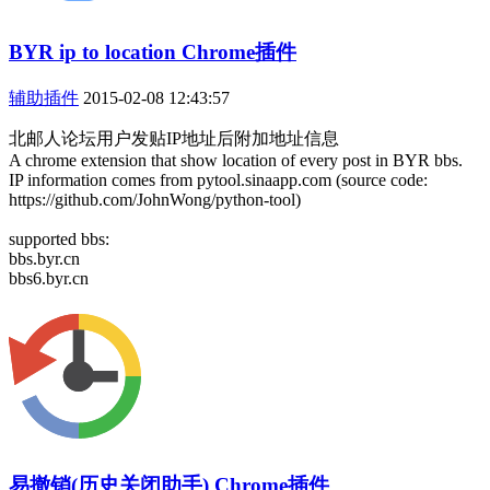
BYR ip to location Chrome插件
辅助插件
2015-02-08 12:43:57
北邮人论坛用户发贴IP地址后附加地址信息
A chrome extension that show location of every post in BYR bbs.
IP information comes from pytool.sinaapp.com (source code:
https://github.com/JohnWong/python-tool)
supported bbs:
bbs.byr.cn
bbs6.byr.cn
易撤销(历史关闭助手) Chrome插件