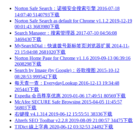
Norton Safe Search：诺顿安全搜索引擎
2016-07-18
14:07:40
5140793下载
Norton Safe Search as default for Chrome v1.1.2
2019-12-19
00:01:43
3683980下载
Search Manager：搜索管理器
2017-07-10 04:56:08
3469430下载
MySearchDial：快速拨号新标签页浏览器扩展
2014-11-
23 15:04:08
2681020下载
Norton Home Page for Chrome v1.1.6
2019-09-13 06:39:16
2608298下载
Search by Image (by Google)：谷歌搜图
2015-10-12
08:28:53
999542下载
每天查一查：EverydayLookup
2016-12-13 19:34:48
205443下载
Expedia 会员尊享优惠
2019-01-06 17:49:51
80569下载
McAfee SECURE Safe Browsing
2015-04-05 11:45:57
56803下载
右键搜 v4.1.314
2019-06-12 15:55:51
38336下载
Ahrefs SEO Toolbar v2.2.8
2019-08-09 21:00:57
34475下载
TJDict 線上字典
2020-06-12 03:32:53
24492下载