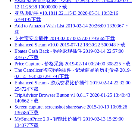
Avast SafePrice |比较、交易、优惠券 v19.1.1344
2020-01-
12 11:25:38
10000000下载
亚马逊助手 v10.1811.22.11543
2020-05-31 10:32:16
6799195下载
Add to Amazon Wish List
2019-02-14 20:26:00
1330367下
载
支付宝安全插件
2019-02-07 00:57:00
795665下载
Enhanced Steam v10.0
2019-07-12 18:30:22
500948下载
Ebates Cash Back - 购物返现插件
2019-02-14 22:57:00
379577下载
Price Capture - 价格采集
2019-02-14 00:24:00
308225下载
The Camelizer骆驼购物插件 - 记录商品的历史价格
2019-
02-14 19:35:00
291791下载
Enhanced Steam - 游戏交易比价插件
2019-02-14 22:32:00
254724下载
TripAdvisor Browser Button v1.0.8.17
2020-01-25 13:40:43
140662下载
Screen capture, screenshot share/save
2015-10-19 10:08:26
136586下载
MySmartPrice 2.0 - 智能比价插件
2019-02-13 15:29:00
134377下载