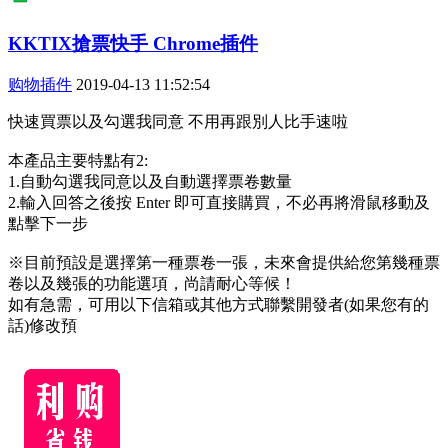
KKTIX搶票快手 Chrome插件
购物插件
2019-04-13 11:52:54
快速買票以及勾選我同意 不用再跟別人比手速啦
本產品主要特點有2:
1.自動勾選我同意以及自動選擇票卷數量
2.輸入回答之後按 Enter 即可直接購買，不必再將滑鼠移動及
點擊下一步
※目前預設是選擇第一種票卷一張，未來會提供給您第幾種票
卷以及幾張的功能選項，尚請耐心等候！
如有急需，可用以下信箱或其他方式聯繫開發者(如果您有的
話)修改預