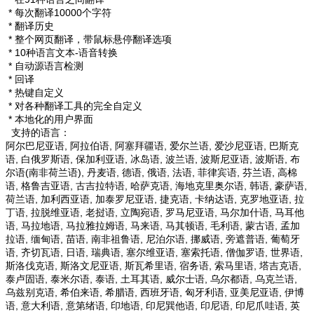
* 每次翻译10000个字符
* 翻译历史
* 整个网页翻译，带鼠标悬停翻译选项
* 10种语言文本-语音转换
* 自动源语言检测
* 回译
* 热键自定义
* 对各种翻译工具的完全自定义
* 本地化的用户界面
支持的语言：
阿尔巴尼亚语, 阿拉伯语, 阿塞拜疆语, 爱尔兰语, 爱沙尼亚语, 巴斯克
语, 白俄罗斯语, 保加利亚语, 冰岛语, 波兰语, 波斯尼亚语, 波斯语, 布
尔语(南非荷兰语), 丹麦语, 德语, 俄语, 法语, 菲律宾语, 芬兰语, 高棉
语, 格鲁吉亚语, 古吉拉特语, 哈萨克语, 海地克里奥尔语, 韩语, 豪萨语,
荷兰语, 加利西亚语, 加泰罗尼亚语, 捷克语, 卡纳达语, 克罗地亚语, 拉
丁语, 拉脱维亚语, 老挝语, 立陶宛语, 罗马尼亚语, 马尔加什语, 马耳他
语, 马拉地语, 马拉雅拉姆语, 马来语, 马其顿语, 毛利语, 蒙古语, 孟加
拉语, 缅甸语, 苗语, 南非祖鲁语, 尼泊尔语, 挪威语, 旁遮普语, 葡萄牙
语, 齐切瓦语, 日语, 瑞典语, 塞尔维亚语, 塞索托语, 僧伽罗语, 世界语,
斯洛伐克语, 斯洛文尼亚语, 斯瓦希里语, 宿务语, 索马里语, 塔吉克语,
泰卢固语, 泰米尔语, 泰语, 土耳其语, 威尔士语, 乌尔都语, 乌克兰语,
乌兹别克语, 希伯来语, 希腊语, 西班牙语, 匈牙利语, 亚美尼亚语, 伊博
语, 意大利语, 意第绪语, 印地语, 印尼巽他语, 印尼语, 印尼爪哇语, 英