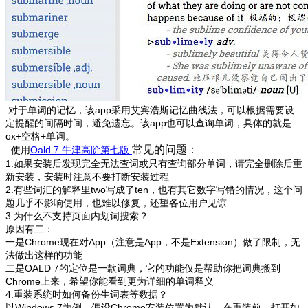
对于单词的记忆，该app采用艾宾浩斯记忆曲线法，可以根据需要设
定提醒的间隔时间，避免遗忘。该app也可以查询单词，具体的就是
ox+空格+单词。
常见的问题：
使用
Oald 7 牛津高阶第七版
1.如果安装后发现完全无法查词或只有查询部分单词，请完全删除后重
新安装，安装时注意不要打断安装过程
2.有些词汇的解释里two写成了ten，也有其它数字写错的情况，这个问
题几乎不影响使用，也难以修复，还望各位用户见谅
3.为什么不支持页面内划词搜索？
原因有二：
一是Chrome现在对App（注意是App，不是Extension）做了限制，无
法做出这样的功能
二是OALD 7的定位是一款词典，它的功能仅是帮助你把词典搬到
Chrome上来，希望你能看到更为详细的单词释义
4.重装系统时如何备份生词表等数据？
以Windows 7为例，假设Chrome安装位置为默认，在重装前，打开如