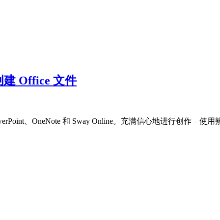
建 Office 文件
el、PowerPoint、OneNote 和 Sway Online。充满信心