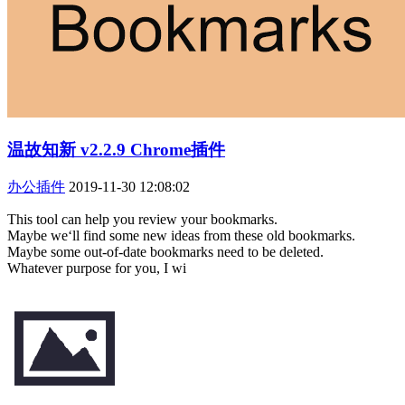
温故知新 v2.2.9 Chrome插件
办公插件
2019-11-30 12:08:02
This tool can help you review your bookmarks.
Maybe we‘ll find some new ideas from these old bookmarks.
Maybe some out-of-date bookmarks need to be deleted.
Whatever purpose for you, I wi