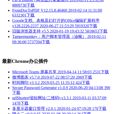
8809730下载
FromDocToPDF V12.15.8.46460
2019-02-14 11:31:00
6332301下载
Google文档、表格及幻灯片的Office编辑扩展程序
v128.2226.2237
2020-06-27 21:53:29
5919320下载
旧版浏览器支持 v5.5
2020-01-19 19:43:32
5818653下载
Tampermonkey：用户脚本管理器（油猴）
2019-02-11
09:36:00
5737594下载
最新Chrome办公插件
Microsoft Teams 屏幕共享
2019-04-14 11:58:03
2531下载
微博图床 v5.7.0
2019-07-22 08:57:20
2069下载
时间脚印 v3.3.2
2019-03-25 11:35:12
424下载
Secure Password Generator v1.0.9
2020-06-20 04:13:08
390
下载
urlShorter(缩短网址/二维码) v3.3.1
2019-03-11 03:37:09
1478下载
多显示器窗口管理 v2.0.1
2020-01-24 07:19:28
170下载
聘小二 v0.0.0.65
2020-01-08 20:20:14
264下载