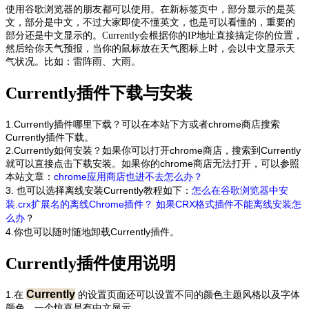
使用谷歌浏览器的朋友都可以使用。在新标签页中，部分显示的是英
文，部分是中文，不过大家即使不懂英文，也是可以看懂的，重要的
部分还是中文显示的。Currently会根据你的IP地址直接搞定你的位置，
然后给你天气预报，当你的鼠标放在天气图标上时，会以中文显示天
气状况。比如：雷阵雨、大雨。
Currently插件下载与安装
1.Currently插件哪里下载？可以在本站下方或者chrome商店搜索
Currently
插件下载。
2.
Currently
如何安装？如果你可以打开chrome商店，搜索到
Currently
就可以直接点击下载安装。如果你的chrome商店无法打开，可以参照
本站文章：
chrome应用商店也进不去怎么办？
3. 也可以选择离线安装
Currently
教程如下：
怎么在谷歌浏览器中安
装.crx扩展名的离线Chrome插件
？
如果CRX格式插件不能离线安装怎
么办
？
4.你也可以随时随地卸载
Currently
插件。
Currently插件使用说明
Currently
1.在
的设置页面还可以设置不同的颜色主题风格以及字体
颜色，一个惊喜是有中文显示。