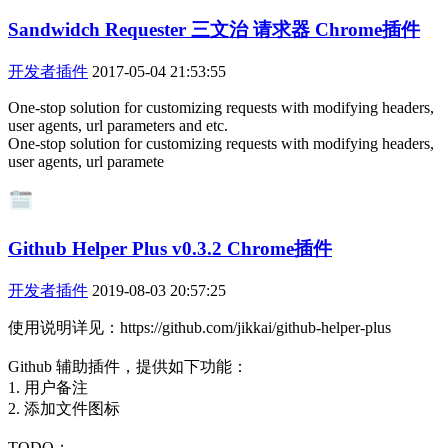
Sandwidch Requester 三文治 请求器 Chrome插件
开发者插件
2017-05-04 21:53:55
One-stop solution for customizing requests with modifying headers,
user agents, url parameters and etc.
One-stop solution for customizing requests with modifying headers,
user agents, url paramete
Github Helper Plus v0.3.2 Chrome插件
开发者插件
2019-08-03 20:57:25
使用说明详见：https://github.com/jikkai/github-helper-plus
Github 辅助插件，提供如下功能：
1. 用户备注
2. 添加文件图标
TODO：