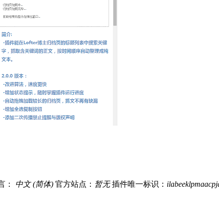
言：
中文 (简体)
官方站点：
暂无
插件唯一标识：
ilabeeklpmaacp